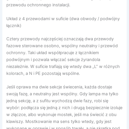
przewodu ochronnego instalacji.
Układ z 4 przewodami w suficie (dwa obwody / podwójny
łącznik)
Cztery przewody najczęściej oznaczają dwa przewody
fazowe sterowane osobno, wspólny neutralny i przewód
ochronny. Taki układ współpracuje z łącznikiem
podwójnym i pozwala włączać sekcje żyrandola
niezależnie. W suficie trafiają się wtedy dwa „L” w różnych
kolorach, a N i PE pozostają wspólne.
Jeśli oprawa ma dwie sekcje świecenia, każda dostaje
swoją fazę, a neutralny jest wspólny. Gdy lampa ma tylko
jedną sekcję, a z sufitu wychodzą dwie fazy, robi się
wybór: podłącza się jedną z nich i drugą bezpiecznie izoluje
w złączce, albo wykonuje mostek, jeśli ma świecić z obu
klawiszy. Mostkowanie ma sens tylko wtedy, gdy jest
wykonane w oprawie i w sposób trwały, a nie skrętką pod