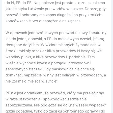
do N, PE do PE. Na papierze jest prosto, ale znaczenie ma
jakość styku i ułożenie przewodów w puszce. Dobrze, gdy
przewód ochronny ma zapas długości, bo przy krótkich
końcówkach łatwo o naprężenie na złączce.
W oprawach jednoźródłowych przewód fazowy i neutralny
idą do jednej oprawki, a PE do metalowych części, jeśli są
dostępne dotykiem. W wieloramiennych żyrandolach w
środku robi się rozdział: kilka przewodów N łączy się we
wspólny punkt, a kilka przewodów L podobnie. Tam
właśnie wychodzi kwestia porządku przewodów i
sensownych złączek. Gdy maskownica nie chce się
domknąć, najczęściej winny jest bałagan w przewodach, a
nie „za mało miejsca w suficie”.
PE nie jest dodatkiem. To przewód, który ma przejąć prąd
w razie uszkodzenia i spowodować zadziałanie
zabezpieczenia. Nie podłącza się go „na wszelki wypadek”
gdzie popadnie, tylko do zacisku ochronnego oprawy i do