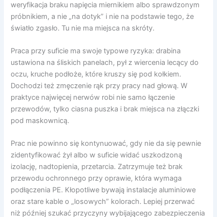
weryfikacja braku napięcia miernikiem albo sprawdzonym
próbnikiem, a nie „na dotyk” i nie na podstawie tego, że
światło zgasło. Tu nie ma miejsca na skróty.
Praca przy suficie ma swoje typowe ryzyka: drabina
ustawiona na śliskich panelach, pył z wiercenia lecący do
oczu, kruche podłoże, które kruszy się pod kołkiem.
Dochodzi też zmęczenie rąk przy pracy nad głową. W
praktyce najwięcej nerwów robi nie samo łączenie
przewodów, tylko ciasna puszka i brak miejsca na złączki
pod maskownicą.
Prac nie powinno się kontynuować, gdy nie da się pewnie
zidentyfikować żył albo w suficie widać uszkodzoną
izolację, nadtopienia, przetarcia. Zatrzymuje też brak
przewodu ochronnego przy oprawie, która wymaga
podłączenia PE. Kłopotliwe bywają instalacje aluminiowe
oraz stare kable o „losowych” kolorach. Lepiej przerwać
niż później szukać przyczyny wybijającego zabezpieczenia