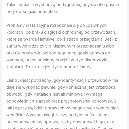
Takie sytuacje wychodzą po tygodniu, gdy światło gaśnie
przy dotknięciu podsufitki.
Problemy instalacyjne rozpoznaje się po „dziwnych”
kolorach, po braku ciągłości ochronnej, po przewodach,
które są twarde i łamliwe, po śladach przegrzania. Jeśli z
sufitu wychodzą żyły o niepewnym przeznaczeniu albo
brakuje przewodu ochronnego tam, gdzie oprawa go
wymaga, prace powinny przejść w tryb diagnostyki
instalacji. To już nie jest tylko montaż lampy.
Elektryk jest potrzebny, gdy identyfikacja przewodów nie
daje się wykonać pewnie, gdy konieczna jest przeróbka
obwodu, gdy instalacja jest aluminiowa i wymaga
odpowiednich złączek oraz przygotowania końcówek, a
także przy ciężkich oprawach wymagających wzmocnień
w suficie. Wycena usługi zależy od typu sufitu, stanu
przewodów, masy oprawy, liczby obwodów i tego, czy
trzeba wiercić oraz poprawiać punkt zasilania. Czasem