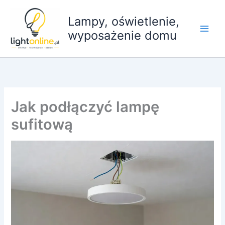
Przejdź
do
Lampy, oświetlenie,
treści
wyposażenie domu
Jak podłączyć lampę
sufitową