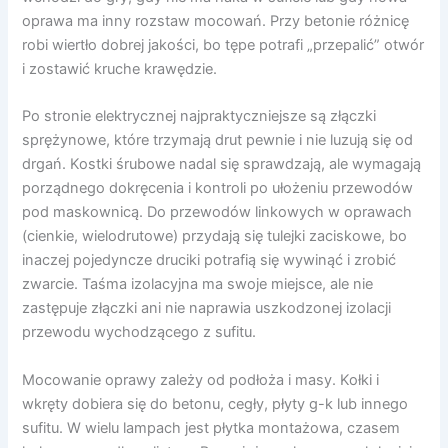
oprawa ma inny rozstaw mocowań. Przy betonie różnicę
robi wiertło dobrej jakości, bo tępe potrafi „przepalić” otwór
i zostawić kruche krawędzie.
Po stronie elektrycznej najpraktyczniejsze są złączki
sprężynowe, które trzymają drut pewnie i nie luzują się od
drgań. Kostki śrubowe nadal się sprawdzają, ale wymagają
porządnego dokręcenia i kontroli po ułożeniu przewodów
pod maskownicą. Do przewodów linkowych w oprawach
(cienkie, wielodrutowe) przydają się tulejki zaciskowe, bo
inaczej pojedyncze druciki potrafią się wywinąć i zrobić
zwarcie. Taśma izolacyjna ma swoje miejsce, ale nie
zastępuje złączki ani nie naprawia uszkodzonej izolacji
przewodu wychodzącego z sufitu.
Mocowanie oprawy zależy od podłoża i masy. Kołki i
wkręty dobiera się do betonu, cegły, płyty g-k lub innego
sufitu. W wielu lampach jest płytka montażowa, czasem