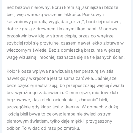
Beż beżowi nierówny. Ecru i krem są jaśniejsze i bliższe
bieli, więc wnoszą wrażenie lekkości. Piaskowy i
kaszmirowy potrafią wyglądać „ciszej”, bardziej matowo,
dobrze grają z drewnem i lnianymi tkaninami. Miodowy i
brzoskwiniowy idą w stronę ciepła, przez co wnętrze
szybciej robi się przytulne, czasem nawet lekko złotawe w
wieczornym świetle. Beż z domieszką brązu ma większą
wagę wizualną i mocniej zaznacza się na tle jasnych ścian.
Kolor klosza wpływa na wizualną temperaturę światła,
nawet gdy wkręcona jest ta sama żarówka. Jaśniejsze
beże częściej neutralizują, bo przepuszczają więcej światła
bez wyraźnego zabarwienia. Ciemniejsze, miodowe lub
brązowawe, dają efekt ocieplenia i „złamania” bieli,
szczególnie gdy klosz jest z tkaniny. W domach z dużą
ilością bieli bywa to celowe: lampa nie świeci ostrym
plamowym światłem, tylko daje miękki, przygaszony
odbiór. To widać od razu po zmroku.