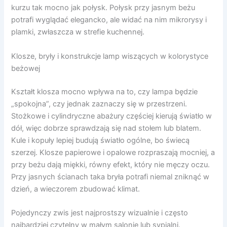
kurzu tak mocno jak połysk. Połysk przy jasnym beżu
potrafi wyglądać elegancko, ale widać na nim mikrorysy i
plamki, zwłaszcza w strefie kuchennej.
Klosze, bryły i konstrukcje lamp wiszących w kolorystyce
beżowej
Kształt klosza mocno wpływa na to, czy lampa będzie
„spokojna”, czy jednak zaznaczy się w przestrzeni.
Stożkowe i cylindryczne abażury częściej kierują światło w
dół, więc dobrze sprawdzają się nad stołem lub blatem.
Kule i kopuły lepiej budują światło ogólne, bo świecą
szerzej. Klosze papierowe i opalowe rozpraszają mocniej, a
przy beżu dają miękki, równy efekt, który nie męczy oczu.
Przy jasnych ścianach taka bryła potrafi niemal zniknąć w
dzień, a wieczorem zbudować klimat.
Pojedynczy zwis jest najprostszy wizualnie i często
najbardziej czytelny w małym salonie lub sypialni.