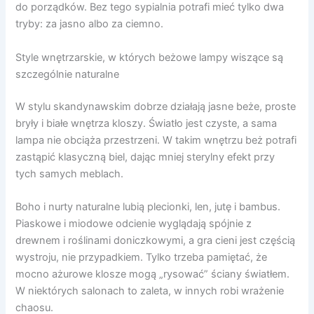
do porządków. Bez tego sypialnia potrafi mieć tylko dwa
tryby: za jasno albo za ciemno.
Style wnętrzarskie, w których beżowe lampy wiszące są
szczególnie naturalne
W stylu skandynawskim dobrze działają jasne beże, proste
bryły i białe wnętrza kloszy. Światło jest czyste, a sama
lampa nie obciąża przestrzeni. W takim wnętrzu beż potrafi
zastąpić klasyczną biel, dając mniej sterylny efekt przy
tych samych meblach.
Boho i nurty naturalne lubią plecionki, len, jutę i bambus.
Piaskowe i miodowe odcienie wyglądają spójnie z
drewnem i roślinami doniczkowymi, a gra cieni jest częścią
wystroju, nie przypadkiem. Tylko trzeba pamiętać, że
mocno ażurowe klosze mogą „rysować” ściany światłem.
W niektórych salonach to zaleta, w innych robi wrażenie
chaosu.