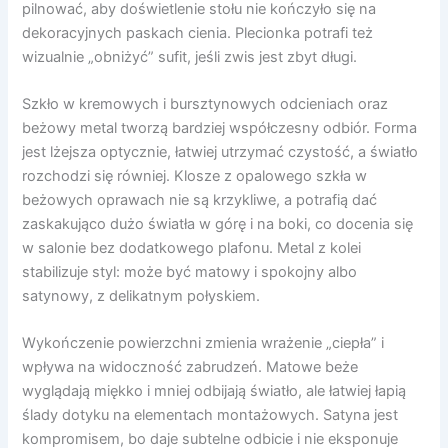
pilnować, aby doświetlenie stołu nie kończyło się na
dekoracyjnych paskach cienia. Plecionka potrafi też
wizualnie „obniżyć” sufit, jeśli zwis jest zbyt długi.
Szkło w kremowych i bursztynowych odcieniach oraz
beżowy metal tworzą bardziej współczesny odbiór. Forma
jest lżejsza optycznie, łatwiej utrzymać czystość, a światło
rozchodzi się równiej. Klosze z opalowego szkła w
beżowych oprawach nie są krzykliwe, a potrafią dać
zaskakująco dużo światła w górę i na boki, co docenia się
w salonie bez dodatkowego plafonu. Metal z kolei
stabilizuje styl: może być matowy i spokojny albo
satynowy, z delikatnym połyskiem.
Wykończenie powierzchni zmienia wrażenie „ciepła” i
wpływa na widoczność zabrudzeń. Matowe beże
wyglądają miękko i mniej odbijają światło, ale łatwiej łapią
ślady dotyku na elementach montażowych. Satyna jest
kompromisem, bo daje subtelne odbicie i nie eksponuje