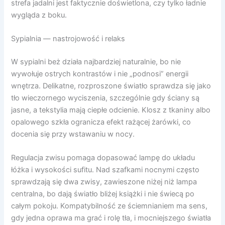
strefa jadalni jest faktycznie doświetlona, czy tylko ładnie
wygląda z boku.
Sypialnia — nastrojowość i relaks
W sypialni beż działa najbardziej naturalnie, bo nie
wywołuje ostrych kontrastów i nie „podnosi” energii
wnętrza. Delikatne, rozproszone światło sprawdza się jako
tło wieczornego wyciszenia, szczególnie gdy ściany są
jasne, a tekstylia mają ciepłe odcienie. Klosz z tkaniny albo
opalowego szkła ogranicza efekt rażącej żarówki, co
docenia się przy wstawaniu w nocy.
Regulacja zwisu pomaga dopasować lampę do układu
łóżka i wysokości sufitu. Nad szafkami nocnymi często
sprawdzają się dwa zwisy, zawieszone niżej niż lampa
centralna, bo dają światło bliżej książki i nie świecą po
całym pokoju. Kompatybilność ze ściemnianiem ma sens,
gdy jedna oprawa ma grać i rolę tła, i mocniejszego światła