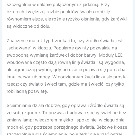
szczególnie w salonie połączonym z jadalnią. Przy
czterech i większej liczbie punktów światło robi się
równomierniejsze, ale rośnie ryzyko olśnienia, gdy żarówki
są widoczne od dołu.
Znaczenie ma też typ trzonka i to, czy źródło światła jest
„schowane” w kloszu. Popularne gwinty pozwalają na
swobodną wymianę żarówek i dobór barwy. Moduły LED
wbudowane często dają równą linię światła i są wygodne,
ale ograniczają wybór, gdy po czasie pojawia się potrzeba
innej barwy lub mocy. W codziennym życiu liczy się prosta
rzecz: czy światło świeci tam, gdzie ma świecić, czy tylko
robi ładną poświatę.
Ściemnianie działa dobrze, gdy oprawa i źródło światła są
ze sobą zgodne. To pozwala budować sceny świetlne bez
zmiany lamp: wieczorem miękko i spokojnie, w ciągu dnia
mocniej, gdy potrzeba porządnego światła. Beżowe klosze
szczególnie lubią ściemnianie, bo wtedy nie widać ostrej