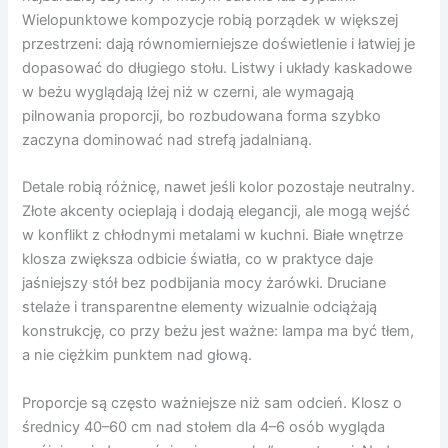
Wielopunktowe kompozycje robią porządek w większej
przestrzeni: dają równomierniejsze doświetlenie i łatwiej je
dopasować do długiego stołu. Listwy i układy kaskadowe
w beżu wyglądają lżej niż w czerni, ale wymagają
pilnowania proporcji, bo rozbudowana forma szybko
zaczyna dominować nad strefą jadalnianą.
Detale robią różnicę, nawet jeśli kolor pozostaje neutralny.
Złote akcenty ocieplają i dodają elegancji, ale mogą wejść
w konflikt z chłodnymi metalami w kuchni. Białe wnętrze
klosza zwiększa odbicie światła, co w praktyce daje
jaśniejszy stół bez podbijania mocy żarówki. Druciane
stelaże i transparentne elementy wizualnie odciążają
konstrukcję, co przy beżu jest ważne: lampa ma być tłem,
a nie ciężkim punktem nad głową.
Proporcje są często ważniejsze niż sam odcień. Klosz o
średnicy 40–60 cm nad stołem dla 4–6 osób wygląda