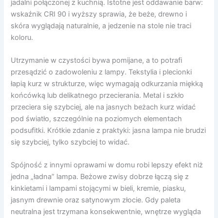
jadalni połączonej z kuchnią. Istotne jest oddawanie barw:
wskaźnik CRI 90 i wyższy sprawia, że beże, drewno i
skóra wyglądają naturalnie, a jedzenie na stole nie traci
koloru.
Utrzymanie w czystości bywa pomijane, a to potrafi
przesądzić o zadowoleniu z lampy. Tekstylia i plecionki
łapią kurz w strukturze, więc wymagają odkurzania miękką
końcówką lub delikatnego przecierania. Metal i szkło
przeciera się szybciej, ale na jasnych beżach kurz widać
pod światło, szczególnie na poziomych elementach
podsufitki. Krótkie zdanie z praktyki: jasna lampa nie brudzi
się szybciej, tylko szybciej to widać.
Spójność z innymi oprawami w domu robi lepszy efekt niż
jedna „ładna” lampa. Beżowe zwisy dobrze łączą się z
kinkietami i lampami stojącymi w bieli, kremie, piasku,
jasnym drewnie oraz satynowym złocie. Gdy paleta
neutralna jest trzymana konsekwentnie, wnętrze wygląda