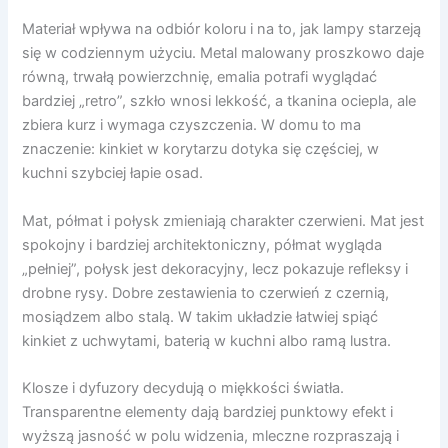
Materiał wpływa na odbiór koloru i na to, jak lampy starzeją
się w codziennym użyciu. Metal malowany proszkowo daje
równą, trwałą powierzchnię, emalia potrafi wyglądać
bardziej „retro”, szkło wnosi lekkość, a tkanina ociepla, ale
zbiera kurz i wymaga czyszczenia. W domu to ma
znaczenie: kinkiet w korytarzu dotyka się częściej, w
kuchni szybciej łapie osad.
Mat, półmat i połysk zmieniają charakter czerwieni. Mat jest
spokojny i bardziej architektoniczny, półmat wygląda
„pełniej”, połysk jest dekoracyjny, lecz pokazuje refleksy i
drobne rysy. Dobre zestawienia to czerwień z czernią,
mosiądzem albo stalą. W takim układzie łatwiej spiąć
kinkiet z uchwytami, baterią w kuchni albo ramą lustra.
Klosze i dyfuzory decydują o miękkości światła.
Transparentne elementy dają bardziej punktowy efekt i
wyższą jasność w polu widzenia, mleczne rozpraszają i