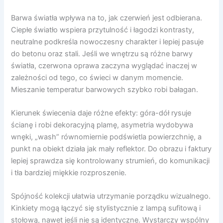
Barwa światła wpływa na to, jak czerwień jest odbierana.
Ciepłe światło wspiera przytulność i łagodzi kontrasty,
neutralne podkreśla nowoczesny charakter i lepiej pasuje
do betonu oraz stali. Jeśli we wnętrzu są różne barwy
światła, czerwona oprawa zaczyna wyglądać inaczej w
zależności od tego, co świeci w danym momencie.
Mieszanie temperatur barwowych szybko robi bałagan.
Kierunek świecenia daje różne efekty: góra-dół rysuje
ścianę i robi dekoracyjną plamę, asymetria wydobywa
wnęki, „wash” równomiernie podświetla powierzchnię, a
punkt na obiekt działa jak mały reflektor. Do obrazu i faktury
lepiej sprawdza się kontrolowany strumień, do komunikacji
i tła bardziej miękkie rozproszenie.
Spójność kolekcji ułatwia utrzymanie porządku wizualnego.
Kinkiety mogą łączyć się stylistycznie z lampą sufitową i
stołową, nawet jeśli nie są identyczne. Wystarczy wspólny