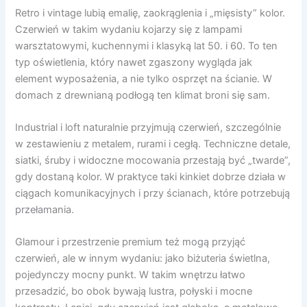
Retro i vintage lubią emalię, zaokrąglenia i „mięsisty” kolor.
Czerwień w takim wydaniu kojarzy się z lampami
warsztatowymi, kuchennymi i klasyką lat 50. i 60. To ten
typ oświetlenia, który nawet zgaszony wygląda jak
element wyposażenia, a nie tylko osprzęt na ścianie. W
domach z drewnianą podłogą ten klimat broni się sam.
Industrial i loft naturalnie przyjmują czerwień, szczególnie
w zestawieniu z metalem, rurami i cegłą. Techniczne detale,
siatki, śruby i widoczne mocowania przestają być „twarde”,
gdy dostaną kolor. W praktyce taki kinkiet dobrze działa w
ciągach komunikacyjnych i przy ścianach, które potrzebują
przełamania.
Glamour i przestrzenie premium też mogą przyjąć
czerwień, ale w innym wydaniu: jako biżuteria świetlna,
pojedynczy mocny punkt. W takim wnętrzu łatwo
przesadzić, bo obok bywają lustra, połyski i mocne