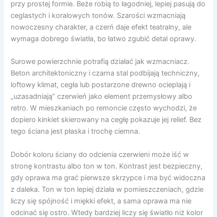
przy prostej formie. Beże robią to łagodniej, lepiej pasują do
ceglastych i koralowych tonów. Szarości wzmacniają
nowoczesny charakter, a czerń daje efekt teatralny, ale
wymaga dobrego światła, bo łatwo zgubić detal oprawy.
Surowe powierzchnie potrafią działać jak wzmacniacz.
Beton architektoniczny i czarna stal podbijają techniczny,
loftowy klimat, cegła lub postarzone drewno ocieplają i
„uzasadniają” czerwień jako element przemysłowy albo
retro. W mieszkaniach po remoncie często wychodzi, że
dopiero kinkiet skierowany na cegłę pokazuje jej relief. Bez
tego ściana jest płaska i trochę ciemna.
Dobór koloru ściany do odcienia czerwieni może iść w
stronę kontrastu albo ton w ton. Kontrast jest bezpieczny,
gdy oprawa ma grać pierwsze skrzypce i ma być widoczna
z daleka. Ton w ton lepiej działa w pomieszczeniach, gdzie
liczy się spójność i miękki efekt, a sama oprawa ma nie
odcinać się ostro. Wtedy bardziej liczy się światło niż kolor