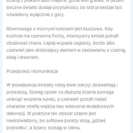
ścianę z półkami albo miejsce, gdzie wisi grafika. W jadalni
boczne światło dodaje przytulności, bo stół przestaje być
oświetlony wyłącznie z góry.
Równowaga z mocnymi kolorami jest kluczowa. Gdy
kuchnia ma czerwone fronty, intensywny kinkiet potrafi
zbudować chaos. Lepiej wypada ceglasty, bordo albo
czerwień jako drobniejszy element w zestawieniu z czernią,
stalą i drewnem.
Przedpokój i komunikacja
W przedpokoju kinkiety robią dwie rzeczy: doświetlają i
prowadzą. Szereg opraw na dłuższej ścianie pomaga
uniknąć wrażenia tunelu, a czerwień potrafi nadać
charakter strefie wejścia bez wieszania dodatkowych
dekoracji. W praktyce ten obszar często jest
niedoświetlony, bo sufitowe punkty stoją „gdzieś
pośrodku”, a ściany zostają w cieniu.