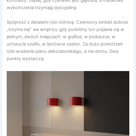
kontrasty. Lepiej, gdy czerwień jest głęboka, a metalowe
wykończenia trzymają dyscyplinę.
Spójność z detalami robi różnicę. Czerwony kinkiet dobrze
„trzyma się” we wnętrzu, gdy podobny ton pojawia się w
jednym, dwóch miejscach: w grafice, w poduszce, w
uchwycie szafki, w lamówce zasłon. Za dużo powtórzeń
robi wrażenie planu dekoratorskiego, a nie domu. Dwa
punkty wystarczą.