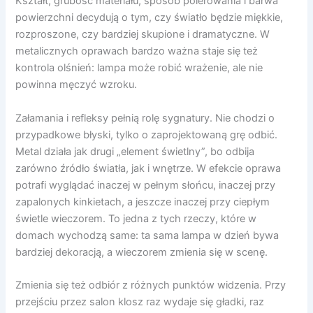
Kształt, grubość materiału, sposób polerowania i barwa
powierzchni decydują o tym, czy światło będzie miękkie,
rozproszone, czy bardziej skupione i dramatyczne. W
metalicznych oprawach bardzo ważna staje się też
kontrola olśnień: lampa może robić wrażenie, ale nie
powinna męczyć wzroku.
Załamania i refleksy pełnią rolę sygnatury. Nie chodzi o
przypadkowe błyski, tylko o zaprojektowaną grę odbić.
Metal działa jak drugi „element świetlny”, bo odbija
zarówno źródło światła, jak i wnętrze. W efekcie oprawa
potrafi wyglądać inaczej w pełnym słońcu, inaczej przy
zapalonych kinkietach, a jeszcze inaczej przy ciepłym
świetle wieczorem. To jedna z tych rzeczy, które w
domach wychodzą same: ta sama lampa w dzień bywa
bardziej dekoracją, a wieczorem zmienia się w scenę.
Zmienia się też odbiór z różnych punktów widzenia. Przy
przejściu przez salon klosz raz wydaje się gładki, raz