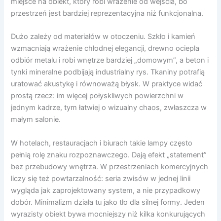
miejsce na obiekt, który robi wrażenie od wejścia, bo
przestrzeń jest bardziej reprezentacyjna niż funkcjonalna.
Dużo zależy od materiałów w otoczeniu. Szkło i kamień
wzmacniają wrażenie chłodnej elegancji, drewno ociepla
odbiór metalu i robi wnętrze bardziej „domowym”, a beton i
tynki mineralne podbijają industrialny rys. Tkaniny potrafią
uratować akustykę i równoważą błysk. W praktyce widać
prostą rzecz: im więcej połyskliwych powierzchni w
jednym kadrze, tym łatwiej o wizualny chaos, zwłaszcza w
małym salonie.
W hotelach, restauracjach i biurach takie lampy często
pełnią rolę znaku rozpoznawczego. Dają efekt „statement”
bez przebudowy wnętrza. W przestrzeniach komercyjnych
liczy się też powtarzalność: seria zwisów w jednej linii
wygląda jak zaprojektowany system, a nie przypadkowy
dobór. Minimalizm działa tu jako tło dla silnej formy. Jeden
wyrazisty obiekt bywa mocniejszy niż kilka konkurujących