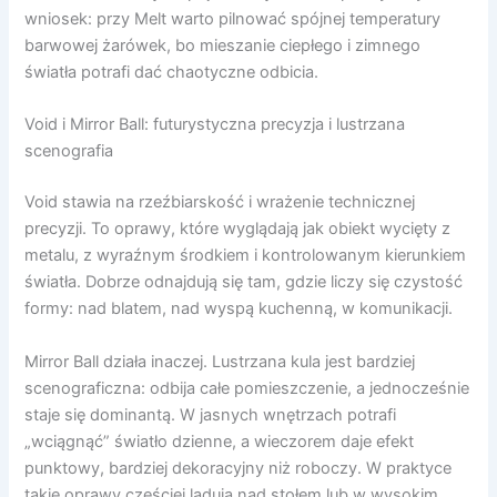
wniosek: przy Melt warto pilnować spójnej temperatury
barwowej żarówek, bo mieszanie ciepłego i zimnego
światła potrafi dać chaotyczne odbicia.
Void i Mirror Ball: futurystyczna precyzja i lustrzana
scenografia
Void stawia na rzeźbiarskość i wrażenie technicznej
precyzji. To oprawy, które wyglądają jak obiekt wycięty z
metalu, z wyraźnym środkiem i kontrolowanym kierunkiem
światła. Dobrze odnajdują się tam, gdzie liczy się czystość
formy: nad blatem, nad wyspą kuchenną, w komunikacji.
Mirror Ball działa inaczej. Lustrzana kula jest bardziej
scenograficzna: odbija całe pomieszczenie, a jednocześnie
staje się dominantą. W jasnych wnętrzach potrafi
„wciągnąć” światło dzienne, a wieczorem daje efekt
punktowy, bardziej dekoracyjny niż roboczy. W praktyce
takie oprawy częściej lądują nad stołem lub w wysokim