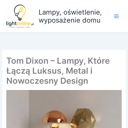
Przejdź
do
Lampy, oświetlenie,
treści
wyposażenie domu
Tom Dixon – Lampy, Które
Łączą Luksus, Metal i
Nowoczesny Design