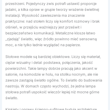
przestrzeni. Pojedynczy zwis potrafi ustawić proporcje
jadalni, a kilka opraw w grupie tworzy wrażenie świetlnej
instalacji. Wysokość zawieszenia ma znaczenie
praktyczne: nad stołem liczy się komfort rozmowy i brak
olśnień, w przejściu ważniejszy jest prześwit i
bezpieczeństwo komunikacji. Metaliczne klosze łatwo
„zjadają” światło, więc źródło powinno mieć sensowną
moc, a nie tylko ładnie wyglądać na papierze.
Stołowe modele są bardziej obiektowe. Liczy się materiał,
ciężar wizualny i detal: podstawa, połączenia, jakość
powierzchni. Takie lampy dobrze pracują jako akcent w
salonie, na komodzie w holu, na stoliku nocnym, ale nie
zawsze zastąpią światło ogólne. To światło do budowania
nastroju. W domach często wychodzi, że jedna lampa
stołowa potrafi uspokoić wieczór lepiej niż mocne górne
światło.
Kinkiety i oprawy ścienno-sufitowe budują architekturę