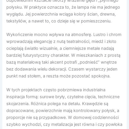
odpowiednim kształcie tworzy wrażenie głębi i „płynnego”
połysku. W praktyce oznacza to, że lampa nie ma jednego
wyglądu. Jej powierzchnia wciąga kolory ścian, drewna,
tekstyliów, a nawet to, co dzieje się w pomieszczeniu.
Wykończenie mocno wpływa na atmosferę. Lustro i chrom
wprowadzają elegancję z nutą teatralności, miedź i złoto
ocieplają światło wizualnie, a ciemniejsze metale nadają
bardziej futurystyczny charakter. W mieszkaniach z prostą
bazą materiałową taki akcent potrafi „podnieść” wnętrze
bez dodawania wielu dekoracji. Czasem wystarczy jeden
punkt nad stołem, a reszta może pozostać spokojna.
W tych projektach często pobrzmiewa industrialna
inspiracja formą: surowe bryły, czytelne cięcia, techniczne
skojarzenia. Różnica polega na detalu. Krawędzie są
dopracowane, powierzchnie mają kontrolowany połysk, a
proporcje nie są przypadkowe. W domowej codzienności
szybko wychodzi, czy metalizacja jest równa i czy powłoka