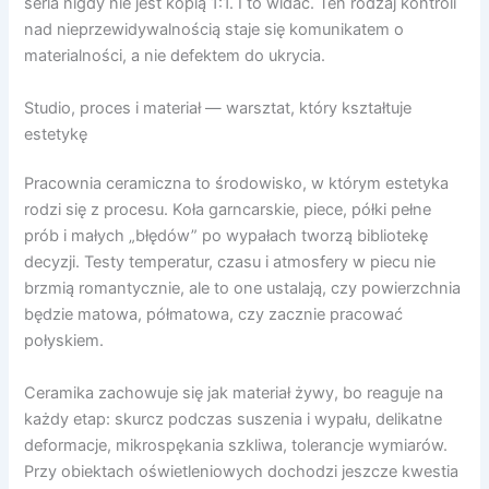
seria nigdy nie jest kopią 1:1. I to widać. Ten rodzaj kontroli
nad nieprzewidywalnością staje się komunikatem o
materialności, a nie defektem do ukrycia.
Studio, proces i materiał — warsztat, który kształtuje
estetykę
Pracownia ceramiczna to środowisko, w którym estetyka
rodzi się z procesu. Koła garncarskie, piece, półki pełne
prób i małych „błędów” po wypałach tworzą bibliotekę
decyzji. Testy temperatur, czasu i atmosfery w piecu nie
brzmią romantycznie, ale to one ustalają, czy powierzchnia
będzie matowa, półmatowa, czy zacznie pracować
połyskiem.
Ceramika zachowuje się jak materiał żywy, bo reaguje na
każdy etap: skurcz podczas suszenia i wypału, delikatne
deformacje, mikrospękania szkliwa, tolerancje wymiarów.
Przy obiektach oświetleniowych dochodzi jeszcze kwestia