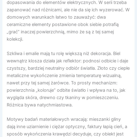
dopasowania do elementów elektrycznych. W serii trzeba
zapanować nad różnicami, ale nie da się ich wyzerować. W
domowych warunkach łatwo to zauważyć: dwa
ceramiczne elementy postawione obok siebie potrafią
„grać” inaczej powierzchnią, mimo że są z tej samej
kolekcji.
Szkliwa i emalie mają tu rolę większą niż dekoracja. Biel
wewnątrz klosza działa jak reflektor: podnosi odbicie i daje
czystszy, bardziej neutralny odbiór światła. Złoto czy ciepłe
metaliczne wykończenie zmienia temperaturę wizualną,
nawet przy tej samej żarówce. To prosty mechanizm:
powierzchnia „koloruje” odbite światło i wpływa na to, jak
wygląda skóra, drewno czy tkaniny w pomieszczeniu.
Różnica bywa natychmiastowa.
Motywy badań materiałowych wracają: mieszanki gliny
dają inne uziarnienie i ciężar optyczny, faktury łapią cień, a
sposób wykończenia krawędzi decyduje, czy obiekt jest