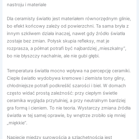
nastroju i materiale
Dla ceramisty światło jest materiałem równorzędnym glinie,
bo efekt końcowy zależy od powierzchni. Ta sama bryła z
innym szkliwem działa inaczej, nawet gdy źródło światła
zostaje bez zmian. Połysk skupia refleksy, mat je
rozprasza, a półmat potrafi być najbardziej „mieszkalny”,
bo nie błyszczy nachalnie, ale nie gubi głębi.
Temperatura światła mocno wpływa na percepcję ceramiki.
Ciepłe światło wydobywa kremowe i ziemiste tony gliny,
chłodniejsze potrafi podkreślić szarości i biel. W domach
często widać prostą zależność: przy ciepłym świetle
ceramika wygląda przytulniej, a przy neutralnym bardziej
gra formą i cieniem. To nie teoria. Wystarczy zmiana źródła
światła w tej samej oprawie, by wnętrze zrobiło się mniej
„miękkie”.
Napięcie między surowością a szlachetnością jest