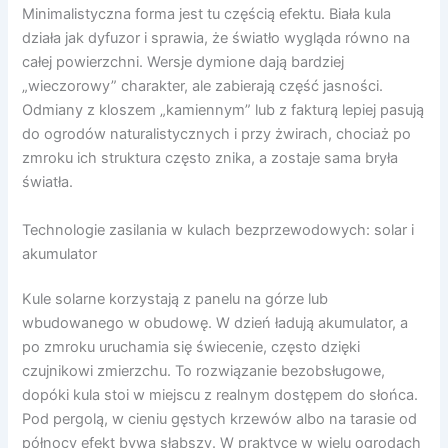
Minimalistyczna forma jest tu częścią efektu. Biała kula
działa jak dyfuzor i sprawia, że światło wygląda równo na
całej powierzchni. Wersje dymione dają bardziej
„wieczorowy” charakter, ale zabierają część jasności.
Odmiany z kloszem „kamiennym” lub z fakturą lepiej pasują
do ogrodów naturalistycznych i przy żwirach, chociaż po
zmroku ich struktura często znika, a zostaje sama bryła
światła.
Technologie zasilania w kulach bezprzewodowych: solar i
akumulator
Kule solarne korzystają z panelu na górze lub
wbudowanego w obudowę. W dzień ładują akumulator, a
po zmroku uruchamia się świecenie, często dzięki
czujnikowi zmierzchu. To rozwiązanie bezobsługowe,
dopóki kula stoi w miejscu z realnym dostępem do słońca.
Pod pergolą, w cieniu gęstych krzewów albo na tarasie od
północy efekt bywa słabszy. W praktyce w wielu ogrodach