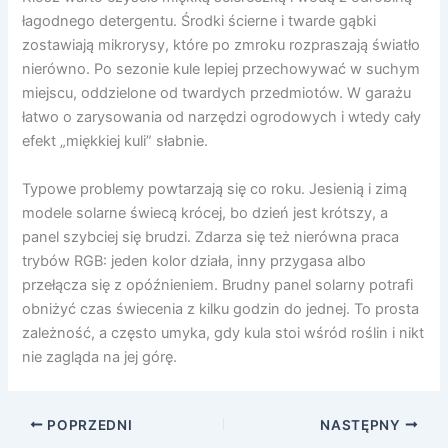
łagodnego detergentu. Środki ścierne i twarde gąbki
zostawiają mikrorysy, które po zmroku rozpraszają światło
nierówno. Po sezonie kule lepiej przechowywać w suchym
miejscu, oddzielone od twardych przedmiotów. W garażu
łatwo o zarysowania od narzędzi ogrodowych i wtedy cały
efekt „miękkiej kuli” słabnie.
Typowe problemy powtarzają się co roku. Jesienią i zimą
modele solarne świecą krócej, bo dzień jest krótszy, a
panel szybciej się brudzi. Zdarza się też nierówna praca
trybów RGB: jeden kolor działa, inny przygasa albo
przełącza się z opóźnieniem. Brudny panel solarny potrafi
obniżyć czas świecenia z kilku godzin do jednej. To prosta
zależność, a często umyka, gdy kula stoi wśród roślin i nikt
nie zagląda na jej górę.
POPRZEDNI
NASTĘPNY