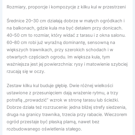
Rozmiary, proporcje i kompozycje z kilku kul w przestrzeni
Średnice 20–30 cm działają dobrze w małych ogródkach i
na balkonach, gdzie kula ma być detalem przy donicach.
40–50 cm to rozmiar, który widać z tarasu i z okna salonu.
60–80 cm robi już wyraźną dominantę, sensowną na
większych trawnikach, przy szerokich schodach i w
otwartych częściach ogrodu. Im większa kula, tym
ważniejsza jest jej powierzchnia: rysy i matowienie szybciej
rzucają się w oczy.
Zestaw kilku kul buduje głębię. Dwie różnej wielkości
ustawione z przesunięciem dają wrażenie rytmu, a trzy
potrafią „prowadzić” wzrok w stronę tarasu lub ścieżki.
Dobrze działa też rozrzucenie: jedna bliżej strefy siedzenia,
druga na granicy trawnika, trzecia przy rabacie. Wieczorem
ogród przestaje być płaską plamą, nawet bez
rozbudowanego oświetlenia stałego.