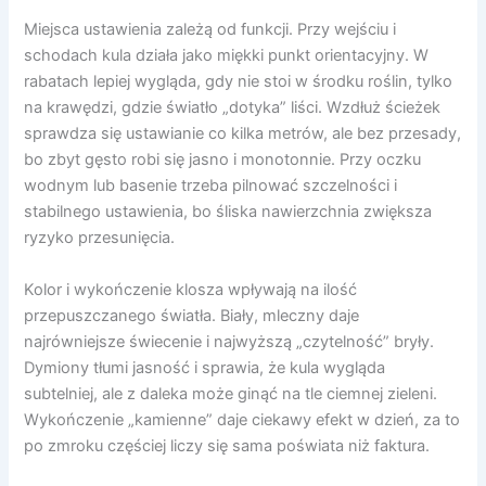
Miejsca ustawienia zależą od funkcji. Przy wejściu i
schodach kula działa jako miękki punkt orientacyjny. W
rabatach lepiej wygląda, gdy nie stoi w środku roślin, tylko
na krawędzi, gdzie światło „dotyka” liści. Wzdłuż ścieżek
sprawdza się ustawianie co kilka metrów, ale bez przesady,
bo zbyt gęsto robi się jasno i monotonnie. Przy oczku
wodnym lub basenie trzeba pilnować szczelności i
stabilnego ustawienia, bo śliska nawierzchnia zwiększa
ryzyko przesunięcia.
Kolor i wykończenie klosza wpływają na ilość
przepuszczanego światła. Biały, mleczny daje
najrówniejsze świecenie i najwyższą „czytelność” bryły.
Dymiony tłumi jasność i sprawia, że kula wygląda
subtelniej, ale z daleka może ginąć na tle ciemnej zieleni.
Wykończenie „kamienne” daje ciekawy efekt w dzień, za to
po zmroku częściej liczy się sama poświata niż faktura.