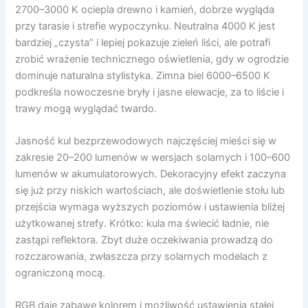
2700–3000 K ociepla drewno i kamień, dobrze wygląda
przy tarasie i strefie wypoczynku. Neutralna 4000 K jest
bardziej „czysta” i lepiej pokazuje zieleń liści, ale potrafi
zrobić wrażenie technicznego oświetlenia, gdy w ogrodzie
dominuje naturalna stylistyka. Zimna biel 6000–6500 K
podkreśla nowoczesne bryły i jasne elewacje, za to liście i
trawy mogą wyglądać twardo.
Jasność kul bezprzewodowych najczęściej mieści się w
zakresie 20–200 lumenów w wersjach solarnych i 100–600
lumenów w akumulatorowych. Dekoracyjny efekt zaczyna
się już przy niskich wartościach, ale doświetlenie stołu lub
przejścia wymaga wyższych poziomów i ustawienia bliżej
użytkowanej strefy. Krótko: kula ma świecić ładnie, nie
zastąpi reflektora. Zbyt duże oczekiwania prowadzą do
rozczarowania, zwłaszcza przy solarnych modelach z
ograniczoną mocą.
RGB daje zabawę kolorem i możliwość ustawienia stałej