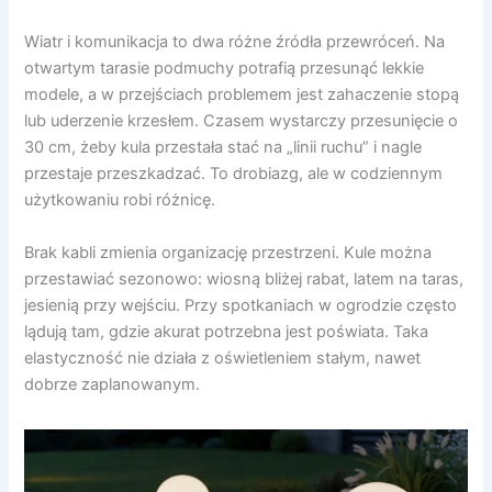
Wiatr i komunikacja to dwa różne źródła przewróceń. Na
otwartym tarasie podmuchy potrafią przesunąć lekkie
modele, a w przejściach problemem jest zahaczenie stopą
lub uderzenie krzesłem. Czasem wystarczy przesunięcie o
30 cm, żeby kula przestała stać na „linii ruchu” i nagle
przestaje przeszkadzać. To drobiazg, ale w codziennym
użytkowaniu robi różnicę.
Brak kabli zmienia organizację przestrzeni. Kule można
przestawiać sezonowo: wiosną bliżej rabat, latem na taras,
jesienią przy wejściu. Przy spotkaniach w ogrodzie często
lądują tam, gdzie akurat potrzebna jest poświata. Taka
elastyczność nie działa z oświetleniem stałym, nawet
dobrze zaplanowanym.