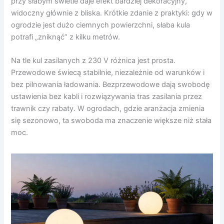
przy słabym świetle daje efekt bardziej dekoracyjny,
widoczny głównie z bliska. Krótkie zdanie z praktyki: gdy w
ogrodzie jest dużo ciemnych powierzchni, słaba kula
potrafi „zniknąć” z kilku metrów.
Na tle kul zasilanych z 230 V różnica jest prosta.
Przewodowe świecą stabilnie, niezależnie od warunków i
bez pilnowania ładowania. Bezprzewodowe dają swobodę
ustawienia bez kabli i rozwiązywania tras zasilania przez
trawnik czy rabaty. W ogrodach, gdzie aranżacja zmienia
się sezonowo, ta swoboda ma znaczenie większe niż stała
moc.