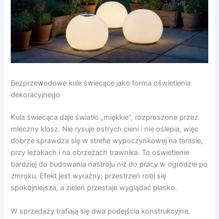
Bezprzewodowe kule świecące jako forma oświetlenia
dekoracyjnego
Kula świecąca daje światło „miękkie”, rozproszone przez
mleczny klosz. Nie rysuje ostrych cieni i nie oślepia, więc
dobrze sprawdza się w strefie wypoczynkowej na tarasie,
przy leżakach i na obrzeżach trawnika. To oświetlenie
bardziej do budowania nastroju niż do pracy w ogrodzie po
zmroku. Efekt jest wyraźny: przestrzeń robi się
spokojniejsza, a zieleń przestaje wyglądać płasko.
W sprzedaży trafiają się dwa podejścia konstrukcyjne.