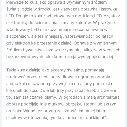
Pierwsze to kula jako oprawa z wymiennym źródłem
światła, gdzie w środku jest klasyczna oprawka i żarówka
LED. Drugie to kula z wbudowanym modułem LED, często z
elektroniką do ściemniania i zmiany kolorów. W praktyce
wbudowany LED oznacza mniej miejsca na awarie w
złączeniach, ale też mniejszą „naprawialność” po latach,
gdy elektronika przestanie działać. Oprawa z wymiennym
źródłem bywa łatwiejsza w utrzymaniu, tylko że w wersjach
bezprzewodowych taka konstrukcja występuje rzadziej.
Takie kule działają jako akcenty świetlne, pomagają
strefować przestrzeń i porządkować ogród po zmroku.
Jedna kula ustawiona przy wejściu do altany podkreśla
kierunek dojścia. Dwie lub trzy przy rabacie robią z zieleni
tło, zamiast czarnej plamy. W ogrodach z małą architekturą
dobrze podbijają linię murków, obrzeży, stopni lub skrzyni
na zioła. Widać też prostą zależność: im mniej latarni i
słupków w otoczeniu, tym kula mocniej „robi klimat”.