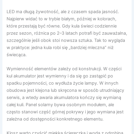
LED ma długą żywotność, ale z czasem spada jasność.
Najpierw widać to w trybie białym, później w kolorach,
które przestają być równe. Gdy kula świeci codziennie
przez sezon, różnica po 2–3 latach potrafi być zauważalna,
szczególnie jeśli obok stoi nowsza sztuka. Tak to wygląda
w praktyce: jedna kula robi się „bardziej mleczna” niż
świecąca.
Wymienność elementów zależy od konstrukcji. W części
kul akumulator jest wymienny i da się go zastąpić po
spadku pojemności, co wydłuża życie lampy. W innych
obudowa jest klejona lub skręcona w sposób utrudniający
serwis, a wtedy awaria akumulatora kończy się wymianą
całej kuli. Panel solarny bywa osobnym modułem, ale
często stanowi część górnej pokrywy i jego wymiana jest
zależna od dostępności konkretnego elementu.
Klosz warto czyścić miękką ściereczką i wodą z odrobiną