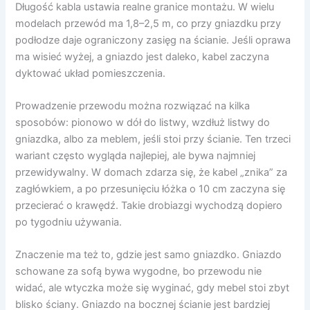
Długość kabla ustawia realne granice montażu. W wielu
modelach przewód ma 1,8–2,5 m, co przy gniazdku przy
podłodze daje ograniczony zasięg na ścianie. Jeśli oprawa
ma wisieć wyżej, a gniazdo jest daleko, kabel zaczyna
dyktować układ pomieszczenia.
Prowadzenie przewodu można rozwiązać na kilka
sposobów: pionowo w dół do listwy, wzdłuż listwy do
gniazdka, albo za meblem, jeśli stoi przy ścianie. Ten trzeci
wariant często wygląda najlepiej, ale bywa najmniej
przewidywalny. W domach zdarza się, że kabel „znika” za
zagłówkiem, a po przesunięciu łóżka o 10 cm zaczyna się
przecierać o krawędź. Takie drobiazgi wychodzą dopiero
po tygodniu używania.
Znaczenie ma też to, gdzie jest samo gniazdko. Gniazdo
schowane za sofą bywa wygodne, bo przewodu nie
widać, ale wtyczka może się wyginać, gdy mebel stoi zbyt
blisko ściany. Gniazdo na bocznej ścianie jest bardziej