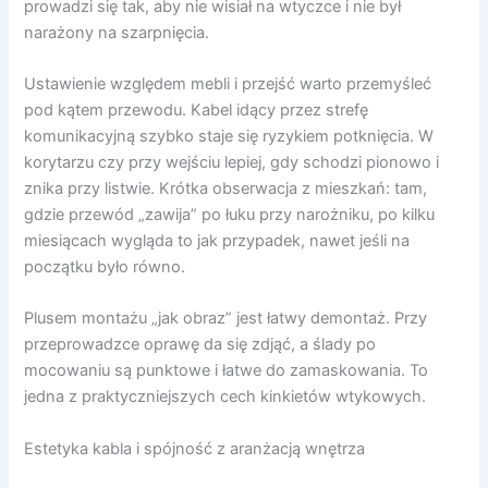
prowadzi się tak, aby nie wisiał na wtyczce i nie był
narażony na szarpnięcia.
Ustawienie względem mebli i przejść warto przemyśleć
pod kątem przewodu. Kabel idący przez strefę
komunikacyjną szybko staje się ryzykiem potknięcia. W
korytarzu czy przy wejściu lepiej, gdy schodzi pionowo i
znika przy listwie. Krótka obserwacja z mieszkań: tam,
gdzie przewód „zawija” po łuku przy narożniku, po kilku
miesiącach wygląda to jak przypadek, nawet jeśli na
początku było równo.
Plusem montażu „jak obraz” jest łatwy demontaż. Przy
przeprowadzce oprawę da się zdjąć, a ślady po
mocowaniu są punktowe i łatwe do zamaskowania. To
jedna z praktyczniejszych cech kinkietów wtykowych.
Estetyka kabla i spójność z aranżacją wnętrza