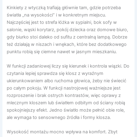
Kinkiety z wtyczką trafiają głównie tam, gdzie potrzeba
światła „na wysokości” i w konkretnym miejscu.
Najczęściej jest to strefa łóżka w sypialni, bok sofy w
salonie, wąski korytarz, pokój dziecka oraz domowe biuro,
gdy biurko stoi daleko od sufitu z centralną lampą. Dobrze
też działają w niszach i wnękach, które bez dodatkowego
punktu robią się ciemne nawet w jasnym mieszkaniu.
W funkcji zadaniowej liczy się kierunek i kontrola wiązki. Do
czytania lepiej sprawdza się klosz z wyraźnym
ukierunkowaniem albo ruchoma głowica, żeby nie świecić
po całym pokoju. W funkcji nastrojowej ważniejsze jest
rozproszenie i brak ostrych kontrastów, więc oprawy z
mlecznym kloszem lub światłem odbitym od ściany robią
spokojniejszy efekt. Jedno światło może pełnić obie role,
ale wymaga to sensownego źródła i formy klosza.
Wysokość montażu mocno wpływa na komfort. Zbyt