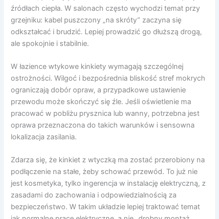
źródłach ciepła. W salonach często wychodzi temat przy
grzejniku: kabel puszczony „na skróty” zaczyna się
odkształcać i brudzić. Lepiej prowadzić go dłuższą drogą,
ale spokojnie i stabilnie.
W łazience wtykowe kinkiety wymagają szczególnej
ostrożności. Wilgoć i bezpośrednia bliskość stref mokrych
ograniczają dobór opraw, a przypadkowe ustawienie
przewodu może skończyć się źle. Jeśli oświetlenie ma
pracować w pobliżu prysznica lub wanny, potrzebna jest
oprawa przeznaczona do takich warunków i sensowna
lokalizacja zasilania.
Zdarza się, że kinkiet z wtyczką ma zostać przerobiony na
podłączenie na stałe, żeby schować przewód. To już nie
jest kosmetyka, tylko ingerencja w instalację elektryczną, z
zasadami do zachowania i odpowiedzialnością za
bezpieczeństwo. W takim układzie lepiej traktować temat
jak normalne prace elektryczne, a nie „drobny montaż